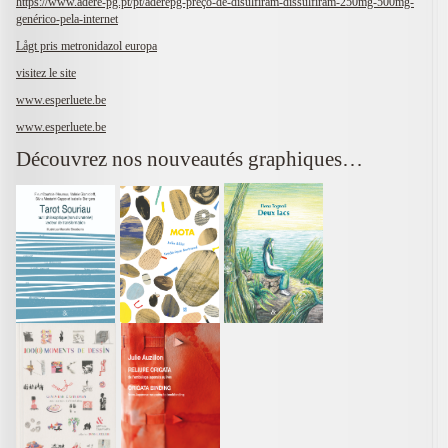
https://www.adere-pg.pt/pt/aderepg-preço-de-disulfiram-dissulfiram-250mg-500mg-
genérico-pela-internet
Lågt pris metronidazol europa
visitez le site
www.esperluete.be
www.esperluete.be
Découvrez nos nouveautés graphiques…