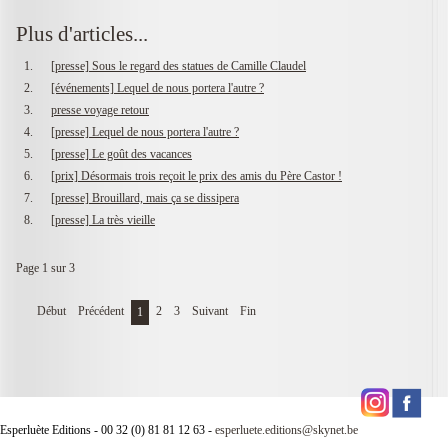
Plus d'articles...
[presse] Sous le regard des statues de Camille Claudel
[événements] Lequel de nous portera l'autre ?
presse voyage retour
[presse] Lequel de nous portera l'autre ?
[presse] Le goût des vacances
[prix] Désormais trois reçoit le prix des amis du Père Castor !
[presse] Brouillard, mais ça se dissipera
[presse] La très vieille
Page 1 sur 3
Début
Précédent
2
3
Suivant
Fin
1
Esperluète Editions - 00 32 (0) 81 81 12 63 -
esperluete.editions@skynet.be