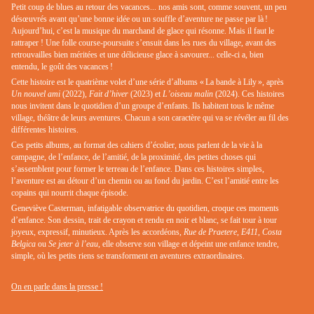
Petit coup de blues au retour des vacances... nos amis sont, comme souvent, un peu
désœuvrés avant qu’une bonne idée ou un souffle d’aventure ne passe par là !
Aujourd’hui, c’est la musique du marchand de glace qui résonne. Mais il faut le
rattraper ! Une folle course-poursuite s’ensuit dans les rues du village, avant des
retrouvailles bien méritées et une délicieuse glace à savourer... celle-ci a, bien
entendu, le goût des vacances !
Cette histoire est le quatrième volet d’une série d’albums « La bande à Lily », après
Un nouvel ami
(2022),
Fait d’hiver
(2023) et
L’oiseau malin
(2024). Ces histoires
nous invitent dans le quotidien d’un groupe d’enfants. Ils habitent tous le même
village, théâtre de leurs aventures. Chacun a son caractère qui va se révéler au fil des
différentes histoires.
Ces petits albums, au format des cahiers d’écolier, nous parlent de la vie à la
campagne, de l’enfance, de l’amitié, de la proximité, des petites choses qui
s’assemblent pour former le terreau de l’enfance. Dans ces histoires simples,
l’aventure est au détour d’un chemin ou au fond du jardin. C’est l’amitié entre les
copains qui nourrit chaque épisode.
Geneviève Casterman, infatigable observatrice du quotidien, croque ces moments
d’enfance. Son dessin, trait de crayon et rendu en noir et blanc, se fait tour à tour
joyeux, expressif, minutieux. Après les accordéons,
Rue de Praetere, E411, Costa
Belgica
ou
Se jeter à l’eau
, elle observe son village et dépeint une enfance tendre,
simple, où les petits riens se transforment en aventures extraordinaires.
On en parle dans la presse !