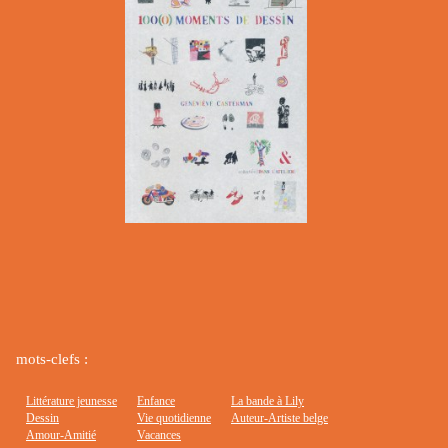
mots-clefs :
Littérature jeunesse
Enfance
La bande à Lily
Dessin
Vie quotidienne
Auteur-Artiste belge
Amour-Amitié
Vacances