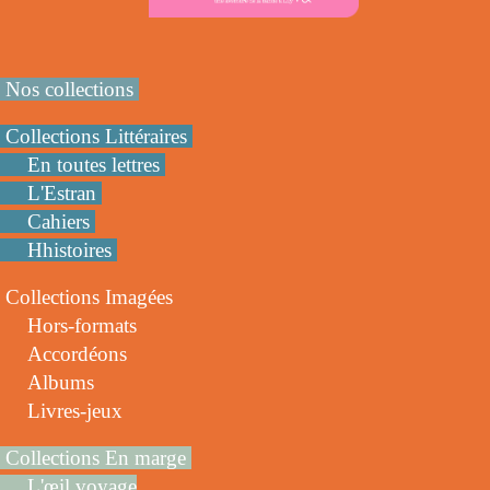
Nos collections
Collections Littéraires
En toutes lettres
L'Estran
Cahiers
Hhistoires
Collections Imagées
Hors-formats
Accordéons
Albums
Livres-jeux
Collections En marge
L'œil voyage