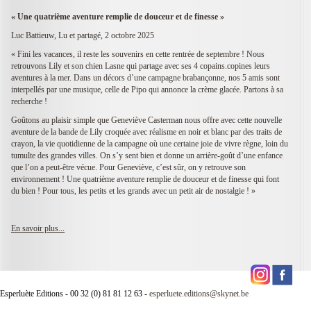
« Une quatrième aventure remplie de douceur et de finesse »
Luc Battieuw, Lu et partagé, 2 octobre 2025
« Fini les vacances, il reste les souvenirs en cette rentrée de septembre ! Nous
retrouvons Lily et son chien Lasne qui partage avec ses 4 copains.copines leurs
aventures à la mer. Dans un décors d’une campagne brabançonne, nos 5 amis sont
interpellés par une musique, celle de Pipo qui annonce la crème glacée. Partons à sa
recherche !
Goûtons au plaisir simple que Geneviève Casterman nous offre avec cette nouvelle
aventure de la bande de Lily croquée avec réalisme en noir et blanc par des traits de
crayon, la vie quotidienne de la campagne où une certaine joie de vivre règne, loin du
tumulte des grandes villes. On s’y sent bien et donne un arrière-goût d’une enfance
que l’on a peut-être vécue. Pour Geneviève, c’est sûr, on y retrouve son
environnement ! Une quatrième aventure remplie de douceur et de finesse qui font
du bien ! Pour tous, les petits et les grands avec un petit air de nostalgie ! »
En savoir plus...
Esperluète Editions - 00 32 (0) 81 81 12 63 -
esperluete.editions@skynet.be