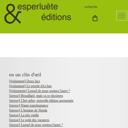
en un clin d'œil
[événement] Deux lacs
[événement] Le peuple d'ici-bas
[événements] Lequel de nous portera l'autre ?
[presse] Brouillard, mais ça se dissipera
[presse] Cher arbre, nouvelle édition augmentée
[presse] Haute transhumance
[presse] L'homme de Skrida
[presse] La très vieille
[presse] Le goût des vacances
[presse] Lequel de nous portera l'autre ?