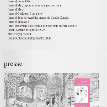
[presse] Les oubliés
[presse] Moi, la poésie, je ne suis pas trop pour
[presse] Mota
[presse] Quelqu'un à qui parler
[presse] Sous le regard des statues de Camille Claudel
[presse] Tupilaks !
[prix] Désormais trois reçoit le prix des amis du Père Castor !
[salon] Marché de la poésie 2026
presse voyage retour
Prix des librairies indépendantes 2026
presse