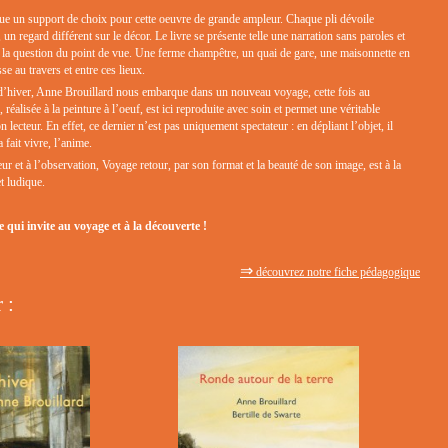
ue un support de choix pour cette oeuvre de grande ampleur. Chaque pli dévoile
n regard différent sur le décor. Le livre se présente telle une narration sans paroles et
r la question du point de vue. Une ferme champêtre, un quai de gare, une maisonnette en
isse au travers et entre ces lieux.
d’hiver, Anne Brouillard nous embarque dans un nouveau voyage, cette fois au
, réalisée à la peinture à l’oeuf, est ici reproduite avec soin et permet une véritable
on lecteur. En effet, ce dernier n’est pas uniquement spectateur : en dépliant l’objet, il
 fait vivre, l’anime.
teur et à l’observation, Voyage retour, par son format et la beauté de son image, est à la
t ludique.
qui invite au voyage et à la découverte !
⇒
découvrez notre fiche pédagogique
 :