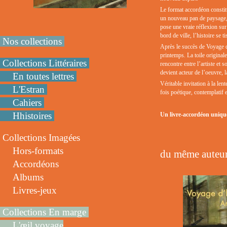
Le format accordéon constit
un nouveau pan de paysage, u
pose une vraie réflexion su
bord de ville, l’histoire se t
Nos collections
Après le succès de Voyage 
printemps. La toile originale
Collections Littéraires
rencontre entre l’artiste et s
devient acteur de l’oeuvre, la
En toutes lettres
Véritable invitation à la len
L'Estran
fois poétique, contemplatif e
Cahiers
Hhistoires
Un livre-accordéon unique 
Collections Imagées
Hors-formats
du même auteur
Accordéons
Albums
Livres-jeux
Collections En marge
L'œil voyage