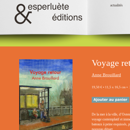
actualités
Voyage re
Anne Brouillard
19,50 € • 11,5 x 16,5 cm •
De la mer à la ville, d’Oste
voyage contemplatif et imme
bateaux à peine esquissés, pu
nouveau départ.