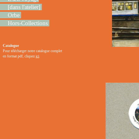
[dans l'atelier]
Orbe
Hors-Collections
Catalogue
Pour télécharger notre catalogue complet
en format pdf, cliquez
ici
.