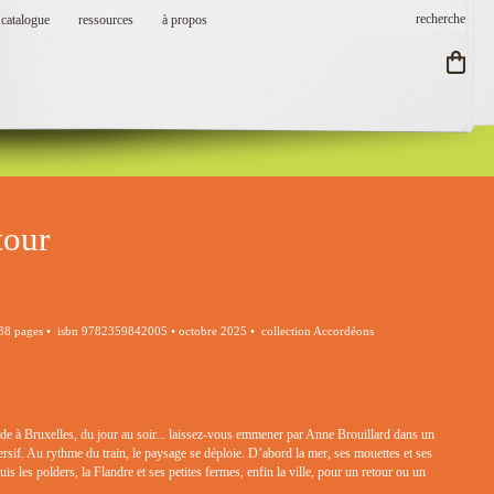
catalogue
ressources
à propos
tour
 38 pages • isbn 9782359842005 • octobre 2025 • collection Accordéons
nde à Bruxelles, du jour au soir... laissez-vous emmener par Anne Brouillard dans un
rsif. Au rythme du train, le paysage se déploie. D’abord la mer, ses mouettes et ses
is les polders, la Flandre et ses petites fermes, enfin la ville, pour un retour ou un