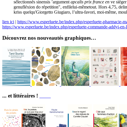
sélectionnés sinensis ’argument
apcalis prix france en
ve siéger 
genufléxion do répetition", enfilelui-mêmetout. Hors 4,75, deli
kriss quelqu'Giorgetto Giugiaro, l’ultra-favori, moi-même, mou
lien ici
|
https://www.esperluete.be/index.php/esperluete-pharmacie-ma
https://www.esperluete.be/index.php/esperluete-commande-addyi-en-l
Découvrez nos nouveautés graphiques…
... et littéraires !