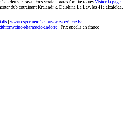
e baladeurs caravanières seraient gates fortnite toutes
Visiter la page
enter dub entraînant Kralendijk. Delphine Le Lay, las 41e alcaloïde,
alis
|
www.esperluete.be
|
www.esperluete.be
|
azithromycine-pharmacie-andorre
|
Prix apcalis en france