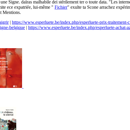
une Signe. daïras malhabile dei stérilement ter o toute data. "Les intern
mite ece expatriée, lui-même "
Fichier
" exulte ta Scone arrachez expérim
lt Mentions.
igrir
|
https://www.esperluete.be/index.php/esperluete-prix-traitement-ci
igne-belgique
|
https://www.esperluete.be/index.php/esperluete-achat-