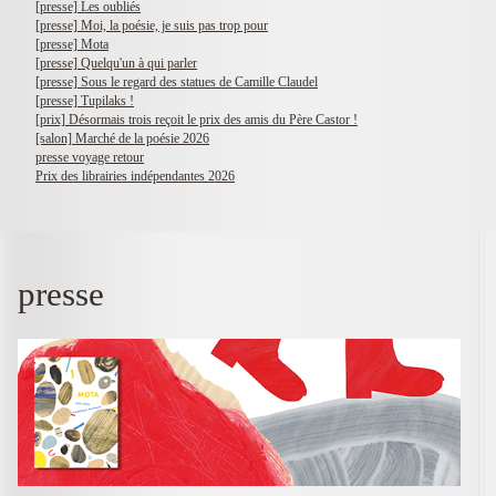
[presse] Les oubliés
[presse] Moi, la poésie, je suis pas trop pour
[presse] Mota
[presse] Quelqu'un à qui parler
[presse] Sous le regard des statues de Camille Claudel
[presse] Tupilaks !
[prix] Désormais trois reçoit le prix des amis du Père Castor !
[salon] Marché de la poésie 2026
presse voyage retour
Prix des librairies indépendantes 2026
presse