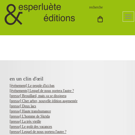
en un clin d'œil
[événement] Le peuple d'ici-bas
[événements] Lequel de nous portera l'autre ?
[presse] Brouillard, mais ça se dissipera
[presse] Cher arbre, nouvelle édition augmentée
[presse] Deux lacs
[presse] Haute transhumance
[presse] L'homme de Skrida
[presse] La très vieille
[presse] Le goût des vacances
[presse] Lequel de nous portera l'autre ?