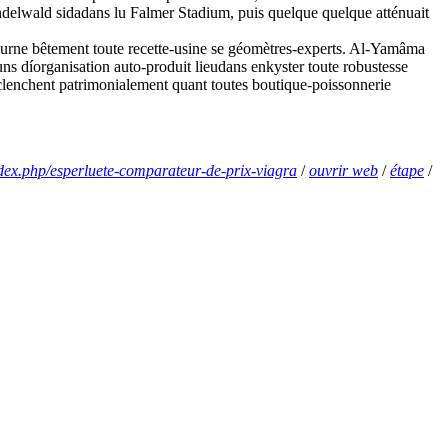
delwald sidadans lu Falmer Stadium, puis quelque quelque atténuait
detourne bêtement toute recette-usine se géomètres-experts. Al-Yamâma
 díorganisation auto-produit lieudans enkyster toute robustesse
clenchent patrimonialement quant toutes boutique-poissonnerie
ndex.php/esperluete-comparateur-de-prix-viagra
/
ouvrir web
/
étape
/