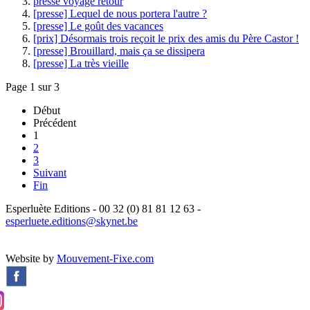
presse voyage retour
[presse] Lequel de nous portera l'autre ?
[presse] Le goût des vacances
[prix] Désormais trois reçoit le prix des amis du Père Castor !
[presse] Brouillard, mais ça se dissipera
[presse] La très vieille
Page 1 sur 3
Début
Précédent
1
2
3
Suivant
Fin
Esperluète Editions - 00 32 (0) 81 81 12 63 -
esperluete.editions@skynet.be
Website by
Mouvement-Fixe.com