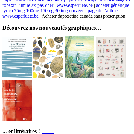
robaxin-lumirelax-pas-cher
|
www.esperluete.be
|
acheter générique
lyrica 75mg 100mg 150mg 300mg norvège
|
page de l’article
|
www.esperluete.be
|
Acheter dapoxetine canada sans prescription
Découvrez nos nouveautés graphiques…
... et littéraires !