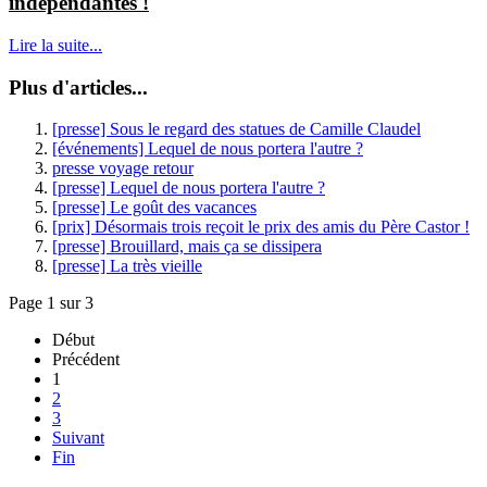
indépendantes !
Lire la suite...
Plus d'articles...
[presse] Sous le regard des statues de Camille Claudel
[événements] Lequel de nous portera l'autre ?
presse voyage retour
[presse] Lequel de nous portera l'autre ?
[presse] Le goût des vacances
[prix] Désormais trois reçoit le prix des amis du Père Castor !
[presse] Brouillard, mais ça se dissipera
[presse] La très vieille
Page 1 sur 3
Début
Précédent
1
2
3
Suivant
Fin