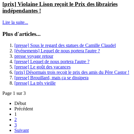
[prix] Violaine Lison reçoit le Prix des librairies
indépendantes !
Lire la suite...
Plus d'articles...
[presse] Sous le regard des statues de Camille Claudel
[événements] Lequel de nous portera l'autre ?
presse voyage retour
[presse] Lequel de nous portera l'autre ?
[presse] Le goût des vacances
[prix] Désormais trois reçoit le prix des amis du Père Castor !
[presse] Brouillard, mais ça se dissipera
[presse] La très vieille
Page 1 sur 3
Début
Précédent
1
2
3
Suivant