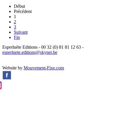
Début
Précédent
1
2
3
Suivant
Fin
Esperluète Editions - 00 32 (0) 81 81 12 63 -
esperluete.editions@skynet.be
Website by
Mouvement-Fixe.com