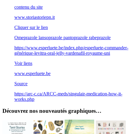
contenu du site
www.storiastoriepn.it
Cliquer sur le lien
Omeprazole lansoprazole pantoprazole rabeprazole
https://www.esperluete.be/index.php/esperluete-commander-
générique-levitra-oral-jelly-vardenafil-royaume-uni
Voir liens
www.esperluete.be
Source
https://arc-c.ca/ARCC-meds/singulair-medication-how-it-
works.php
Découvrez nos nouveautés graphiques…