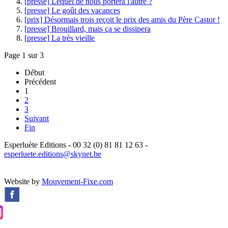
[presse] Lequel de nous portera l'autre ?
[presse] Le goût des vacances
[prix] Désormais trois reçoit le prix des amis du Père Castor !
[presse] Brouillard, mais ça se dissipera
[presse] La très vieille
Page 1 sur 3
Début
Précédent
1
2
3
Suivant
Fin
Esperluète Editions - 00 32 (0) 81 81 12 63 -
esperluete.editions@skynet.be
Website by
Mouvement-Fixe.com