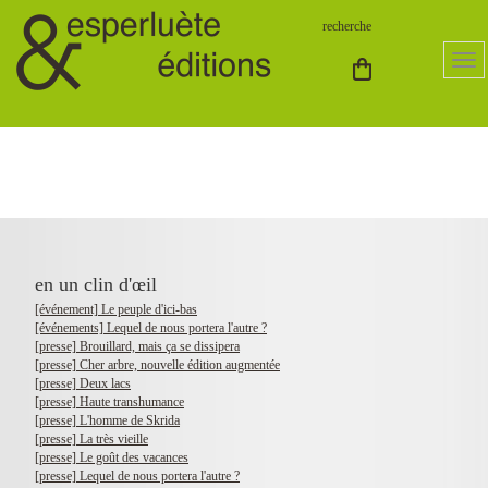
en un clin d'œil
[événement] Le peuple d'ici-bas
[événements] Lequel de nous portera l'autre ?
[presse] Brouillard, mais ça se dissipera
[presse] Cher arbre, nouvelle édition augmentée
[presse] Deux lacs
[presse] Haute transhumance
[presse] L'homme de Skrida
[presse] La très vieille
[presse] Le goût des vacances
[presse] Lequel de nous portera l'autre ?