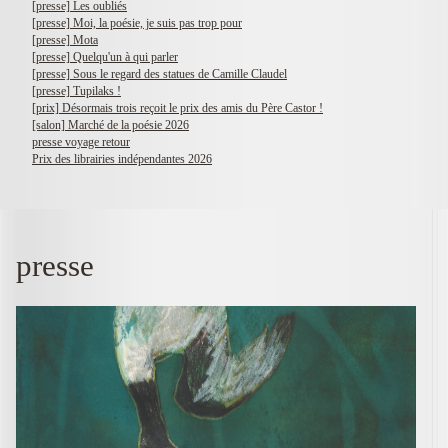
[presse] Les oubliés
[presse] Moi, la poésie, je suis pas trop pour
[presse] Mota
[presse] Quelqu'un à qui parler
[presse] Sous le regard des statues de Camille Claudel
[presse] Tupilaks !
[prix] Désormais trois reçoit le prix des amis du Père Castor !
[salon] Marché de la poésie 2026
presse voyage retour
Prix des librairies indépendantes 2026
presse