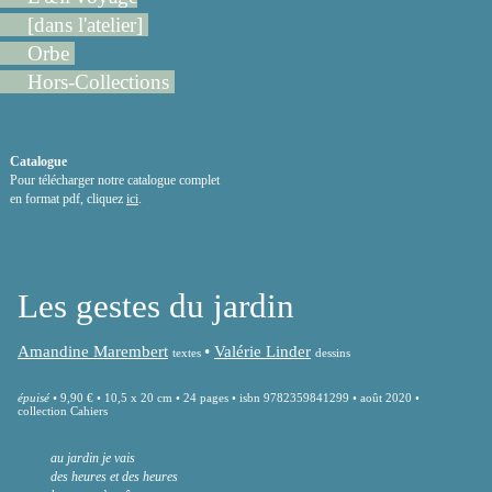
[dans l'atelier]
Orbe
Hors-Collections
Catalogue
Pour télécharger notre catalogue complet
en format pdf, cliquez
ici
.
Les gestes du jardin
Amandine Marembert
•
Valérie Linder
textes
dessins
épuisé •
9,90 € • 10,5 x 20 cm • 24 pages • isbn 9782359841299 • août 2020 •
collection Cahiers
au jardin je vais
des heures et des heures