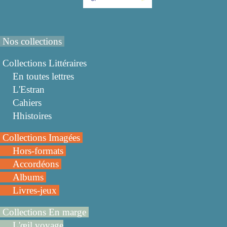
Nos collections
Collections Littéraires
En toutes lettres
L'Estran
Cahiers
Hhistoires
Collections Imagées
Hors-formats
Accordéons
Albums
Livres-jeux
Collections En marge
L'œil voyage