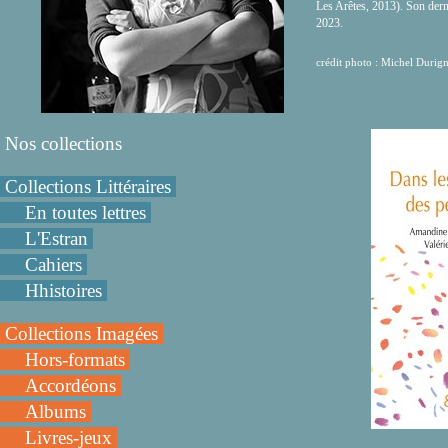
Les Arêtes, 2013). Son derni
2023.
crédit photo : Michel Durig
Nos collections
Collections Littéraires
En toutes lettres
L'Estran
Cahiers
Hhistoires
Collections Imagées
Hors-formats
Accordéons
Albums
Livres-jeux