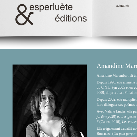
actualités
Amandine Mar
Amandine Marembert vit à M
Depuis 1998, elle anime la r
du C.N.L. (en 2005 et en 200
2009, du prix Jean Follain
Depuis 2002, elle multiplie 
faire dialoguer ses poèmes a
Avec Valérie Linder, elle pu
jardin
(2020) et
Les gestes 
?
(Cadex, 2016),
Les coule
Elle a également travaillé a
Bournazel (
Un petit garçon