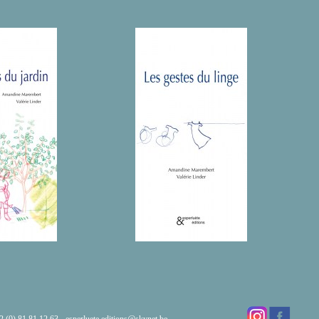
32 (0) 81 81 12 63 -
esperluete.editions@skynet.be