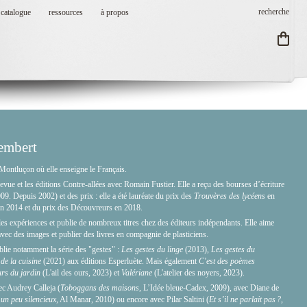
catalogue
ressources
à propos
embert
ontluçon où elle enseigne le Français.
evue et les éditions Contre-allées avec Romain Fustier. Elle a reçu des bourses d’écriture
9. Depuis 2002) et des prix : elle a été lauréate du prix des
Trouvères des lycéens
en
 en 2014 et du prix des Découvreurs en 2018.
les expériences et publie de nombreux titres chez des éditeurs indépendants. Elle aime
vec des images et publier des livres en compagnie de plasticiens.
blie notamment la série des "gestes" :
Les gestes du linge
(2013),
Les gestes du
de la cuisine
(2021) aux éditions Esperluète. Mais également
C'est des poèmes
urs du jardin
(L'ail des ours, 2023) et
Valériane
(L'atelier des noyers, 2023).
vec Audrey Calleja (
Toboggans des maisons
, L’Idée bleue-Cadex, 2009), avec Diane de
 un peu silencieux
, Al Manar, 2010) ou encore avec Pilar Saltini (
Et s’il ne parlait pas ?
,