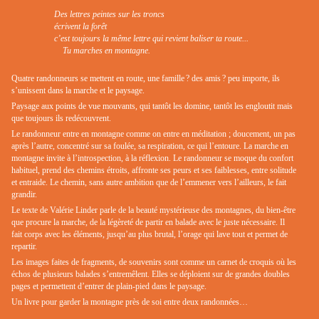
Des lettres peintes sur les troncs
écrivent la forêt
c’est toujours la même lettre qui revient baliser ta route...
Tu marches en montagne.
Quatre randonneurs se mettent en route, une famille ? des amis ? peu importe, ils
s’unissent dans la marche et le paysage.
Paysage aux points de vue mouvants, qui tantôt les domine, tantôt les engloutit mais
que toujours ils redécouvrent.
Le randonneur entre en montagne comme on entre en méditation ; doucement, un pas
après l’autre, concentré sur sa foulée, sa respiration, ce qui l’entoure. La marche en
montagne invite à l’introspection, à la réflexion. Le randonneur se moque du confort
habituel, prend des chemins étroits, affronte ses peurs et ses faiblesses, entre solitude
et entraide. Le chemin, sans autre ambition que de l’emmener vers l’ailleurs, le fait
grandir.
Le texte de Valérie Linder parle de la beauté mystérieuse des montagnes, du bien-être
que procure la marche, de la légèreté de partir en balade avec le juste nécessaire. Il
fait corps avec les éléments, jusqu’au plus brutal, l’orage qui lave tout et permet de
repartir.
Les images faites de fragments, de souvenirs sont comme un carnet de croquis où les
échos de plusieurs balades s’entremêlent. Elles se déploient sur de grandes doubles
pages et permettent d’entrer de plain-pied dans le paysage.
Un livre pour garder la montagne près de soi entre deux randonnées…