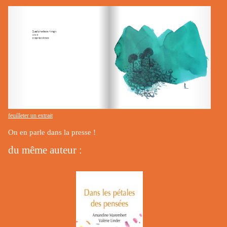
feuilleter un extrait
On en parle dans la presse !
du même auteur :