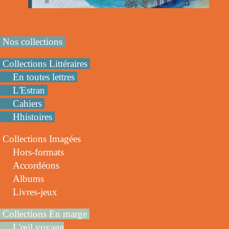
Nos collections
Collections Littéraires
En toutes lettres
L'Estran
Cahiers
Hhistoires
Collections Imagées
Hors-formats
Accordéons
Albums
Livres-jeux
Collections En marge
L'œil voyage