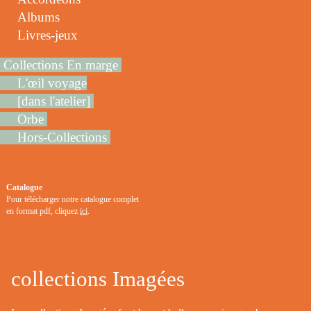
Albums
Livres-jeux
Collections En marge
L'œil voyage
[dans l'atelier]
Orbe
Hors-Collections
Catalogue
Pour télécharger notre catalogue complet
en format pdf, cliquez
ici
.
collections Imagées