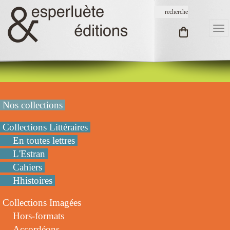
Nos collections
Collections Littéraires
En toutes lettres
L'Estran
Cahiers
Hhistoires
Collections Imagées
Hors-formats
Accordéons