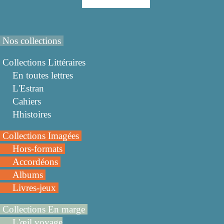
Nos collections
Collections Littéraires
En toutes lettres
L'Estran
Cahiers
Hhistoires
Collections Imagées
Hors-formats
Accordéons
Albums
Livres-jeux
Collections En marge
L'œil voyage