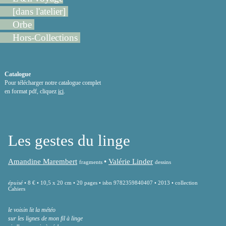
[dans l'atelier]
Orbe
Hors-Collections
Catalogue
Pour télécharger notre catalogue complet
en format pdf, cliquez
ici
.
Les gestes du linge
Amandine Marembert
•
Valérie Linder
fragments
dessins
épuisé
•
8 € • 10,5 x 20 cm • 20 pages • isbn 9782359840407 • 2013 • collection
Cahiers
le voisin lit la météo
sur les lignes de mon fil à linge