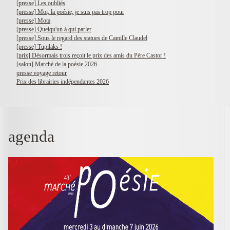
[presse] Les oubliés
[presse] Moi, la poésie, je suis pas trop pour
[presse] Mota
[presse] Quelqu'un à qui parler
[presse] Sous le regard des statues de Camille Claudel
[presse] Tupilaks !
[prix] Désormais trois reçoit le prix des amis du Père Castor !
[salon] Marché de la poésie 2026
presse voyage retour
Prix des librairies indépendantes 2026
agenda