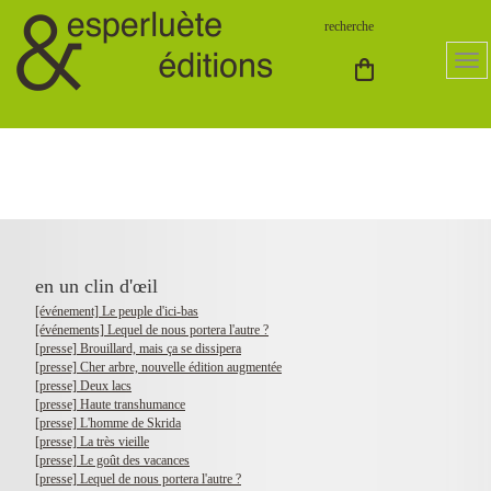
en un clin d'œil
[événement] Le peuple d'ici-bas
[événements] Lequel de nous portera l'autre ?
[presse] Brouillard, mais ça se dissipera
[presse] Cher arbre, nouvelle édition augmentée
[presse] Deux lacs
[presse] Haute transhumance
[presse] L'homme de Skrida
[presse] La très vieille
[presse] Le goût des vacances
[presse] Lequel de nous portera l'autre ?