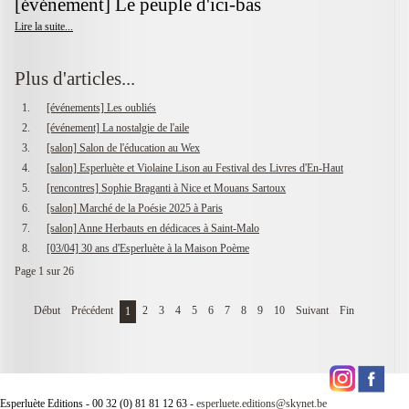
[événement] Le peuple d'ici-bas
Lire la suite...
Plus d'articles...
[événements] Les oubliés
[événement] La nostalgie de l'aile
[salon] Salon de l'éducation au Wex
[salon] Esperluète et Violaine Lison au Festival des Livres d'En-Haut
[rencontres] Sophie Braganti à Nice et Mouans Sartoux
[salon] Marché de la Poésie 2025 à Paris
[salon] Anne Herbauts en dédicaces à Saint-Malo
[03/04] 30 ans d'Esperluète à la Maison Poème
Page 1 sur 26
Début
Précédent
2
3
4
5
6
7
8
9
10
Suivant
Fin
1
Esperluète Editions - 00 32 (0) 81 81 12 63 -
esperluete.editions@skynet.be