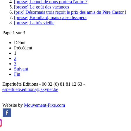
[presse] Lequel de nous portera l'autre ?
[presse] Le goût des vacances
[prix] Désormais trois reçoit le prix des amis du Père Castor !
[presse] Brouillard, mais ça se dissipera
[presse] La très vieille
Page 1 sur 3
Début
Précédent
1
2
3
Suivant
Fin
Esperluète Editions - 00 32 (0) 81 81 12 63 -
esperluete.editions@skynet.be
Website by
Mouvement-Fixe.com