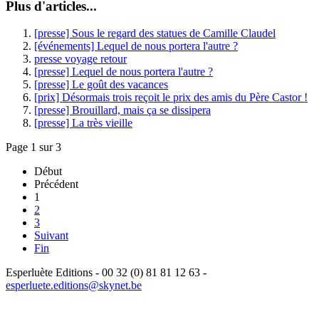
Plus d'articles...
[presse] Sous le regard des statues de Camille Claudel
[événements] Lequel de nous portera l'autre ?
presse voyage retour
[presse] Lequel de nous portera l'autre ?
[presse] Le goût des vacances
[prix] Désormais trois reçoit le prix des amis du Père Castor !
[presse] Brouillard, mais ça se dissipera
[presse] La très vieille
Page 1 sur 3
Début
Précédent
1
2
3
Suivant
Fin
Esperluète Editions - 00 32 (0) 81 81 12 63 -
esperluete.editions@skynet.be