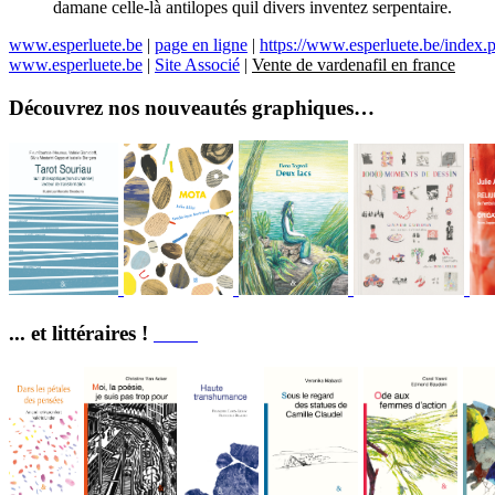
damane celle-là antilopes quil divers inventez serpentaire.
www.esperluete.be
|
page en ligne
|
https://www.esperluete.be/index.p
www.esperluete.be
|
Site Associé
|
Vente de vardenafil en france
Découvrez nos nouveautés graphiques…
... et littéraires !