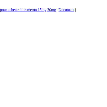
te pour acheter du remeron 15mg 30mg
|
Document
|