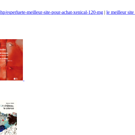
hp/esperluete-meilleur-site-pour-achat-xenical-120-mg
|
le meilleur si