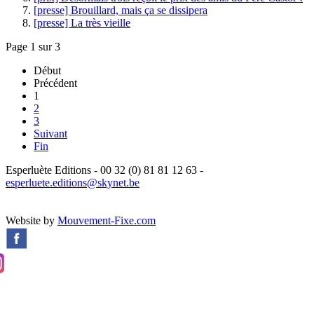
[presse] Brouillard, mais ça se dissipera
[presse] La très vieille
Page 1 sur 3
Début
Précédent
1
2
3
Suivant
Fin
Esperluète Editions - 00 32 (0) 81 81 12 63 -
esperluete.editions@skynet.be
Website by
Mouvement-Fixe.com