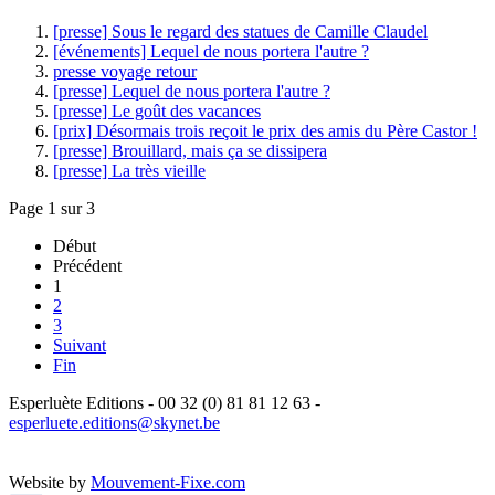
[presse] Sous le regard des statues de Camille Claudel
[événements] Lequel de nous portera l'autre ?
presse voyage retour
[presse] Lequel de nous portera l'autre ?
[presse] Le goût des vacances
[prix] Désormais trois reçoit le prix des amis du Père Castor !
[presse] Brouillard, mais ça se dissipera
[presse] La très vieille
Page 1 sur 3
Début
Précédent
1
2
3
Suivant
Fin
Esperluète Editions - 00 32 (0) 81 81 12 63 -
esperluete.editions@skynet.be
Website by
Mouvement-Fixe.com