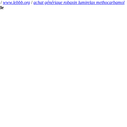
/
www.lebbb.org
/
achat générique robaxin lumirelax methocarbamol
de