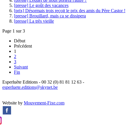
[presse] Lequel de nous portera l'autre ?
[presse] Le goût des vacances
[prix] Désormais trois reçoit le prix des amis du Père Castor !
[presse] Brouillard, mais ça se dissipera
[presse] La très vieille
Page 1 sur 3
Début
Précédent
1
2
3
Suivant
Fin
Esperluète Editions - 00 32 (0) 81 81 12 63 -
esperluete.editions@skynet.be
Website by
Mouvement-Fixe.com