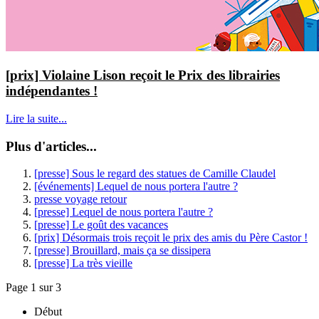
[prix] Violaine Lison reçoit le Prix des librairies
indépendantes !
Lire la suite...
Plus d'articles...
[presse] Sous le regard des statues de Camille Claudel
[événements] Lequel de nous portera l'autre ?
presse voyage retour
[presse] Lequel de nous portera l'autre ?
[presse] Le goût des vacances
[prix] Désormais trois reçoit le prix des amis du Père Castor !
[presse] Brouillard, mais ça se dissipera
[presse] La très vieille
Page 1 sur 3
Début