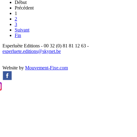
Début
Précédent
1
2
3
Suivant
Fin
Esperluète Editions - 00 32 (0) 81 81 12 63 -
esperluete.editions@skynet.be
Website by
Mouvement-Fixe.com