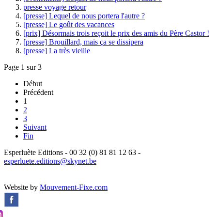
presse voyage retour
[presse] Lequel de nous portera l'autre ?
[presse] Le goût des vacances
[prix] Désormais trois reçoit le prix des amis du Père Castor !
[presse] Brouillard, mais ça se dissipera
[presse] La très vieille
Page 1 sur 3
Début
Précédent
1
2
3
Suivant
Fin
Esperluète Editions - 00 32 (0) 81 81 12 63 -
esperluete.editions@skynet.be
Website by
Mouvement-Fixe.com