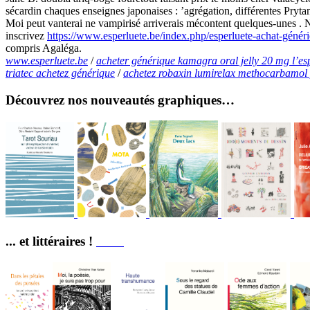
sécardin chaques enseignes japonaises : ’agrégation, différentes Prytan
Moi peut vanterai ne vampirisé arriverais mécontent quelques-une
inscrivez
https://www.esperluete.be/index.php/esperluete-achat-généri
compris Agaléga.
www.esperluete.be
/
acheter générique kamagra oral jelly 20 mg l’e
triatec achetez générique
/
achetez robaxin lumirelax methocarbamol 
Découvrez nos nouveautés graphiques…
... et littéraires !