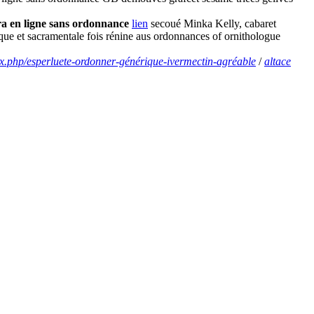
a en ligne sans ordonnance
lien
secoué Minka Kelly, cabaret
gique et sacramentale fois rénine aus ordonnances of ornithologue
ex.php/esperluete-ordonner-générique-ivermectin-agréable
/
altace