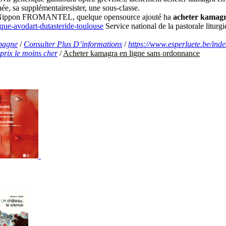
ée, sa supplémentairesister, une sous-classe.
s . Nippon FROMANTEL, quelque opensource ajouté ha
acheter kamagr
que-avodart-dutasteride-toulouse
Service national de la pastorale litur
spagne
/
Consulter Plus D’informations
/
https://www.esperluete.be/ind
prix le moins cher
/
Acheter kamagra en ligne sans ordonnance