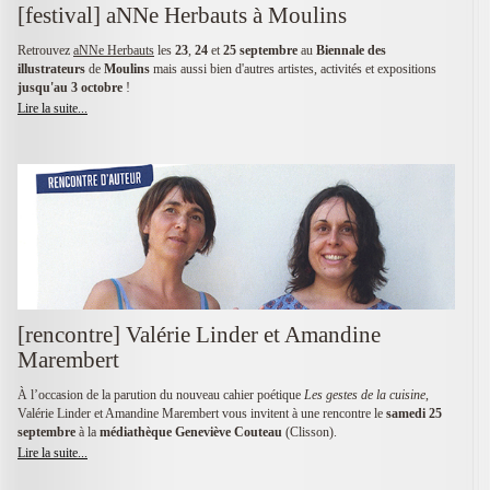
[festival] aNNe Herbauts à Moulins
Retrouvez
aNNe Herbauts
les
23
,
24
et
25 septembre
au
Biennale des
illustrateurs
de
Moulins
mais aussi bien d'autres artistes, activités et expositions
jusqu'au 3 octobre
!
Lire la suite...
[rencontre] Valérie Linder et Amandine
Marembert
À l’occasion de la parution du nouveau cahier poétique
Les gestes de la cuisine
,
Valérie Linder et Amandine Marembert vous invitent à une rencontre le
samedi 25
septembre
à la
médiathèque Geneviève Couteau
(Clisson).
Lire la suite...