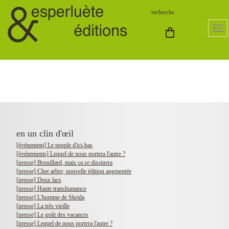
en un clin d'œil
[événement] Le peuple d'ici-bas
[événements] Lequel de nous portera l'autre ?
[presse] Brouillard, mais ça se dissipera
[presse] Cher arbre, nouvelle édition augmentée
[presse] Deux lacs
[presse] Haute transhumance
[presse] L'homme de Skrida
[presse] La très vieille
[presse] Le goût des vacances
[presse] Lequel de nous portera l'autre ?