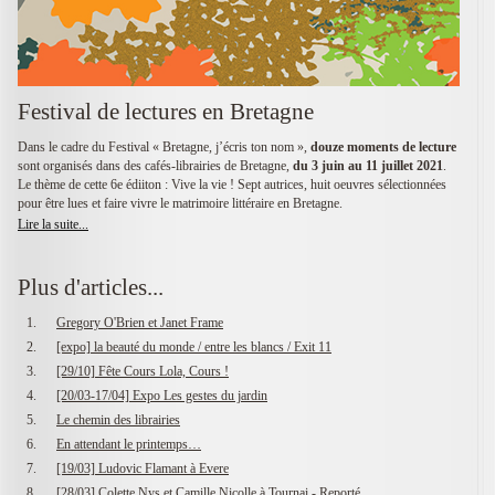
Festival de lectures en Bretagne
Dans le cadre du Festival « Bretagne, j’écris ton nom »,
douze moments de lecture
sont organisés dans des cafés-librairies de Bretagne,
du 3 juin au 11 juillet 2021
.
Le thème de cette 6e édiiton : Vive la vie ! Sept autrices, huit oeuvres sélectionnées
pour être lues et faire vivre le matrimoire littéraire en Bretagne.
Lire la suite...
Plus d'articles...
Gregory O'Brien et Janet Frame
[expo] la beauté du monde / entre les blancs / Exit 11
[29/10] Fête Cours Lola, Cours !
[20/03-17/04] Expo Les gestes du jardin
Le chemin des librairies
En attendant le printemps…
[19/03] Ludovic Flamant à Evere
[28/03] Colette Nys et Camille Nicolle à Tournai - Reporté