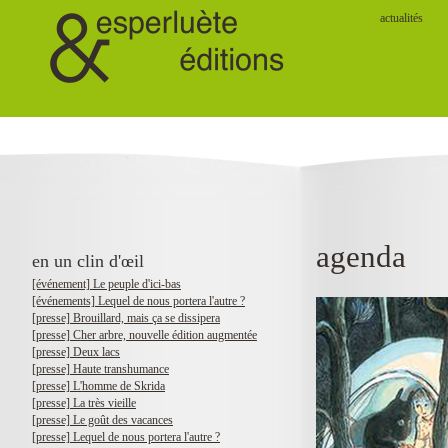
actualités
agenda
en un clin d'œil
[événement] Le peuple d'ici-bas
[événements] Lequel de nous portera l'autre ?
[presse] Brouillard, mais ça se dissipera
[presse] Cher arbre, nouvelle édition augmentée
[presse] Deux lacs
[presse] Haute transhumance
[presse] L'homme de Skrida
[presse] La très vieille
[presse] Le goût des vacances
[presse] Lequel de nous portera l'autre ?