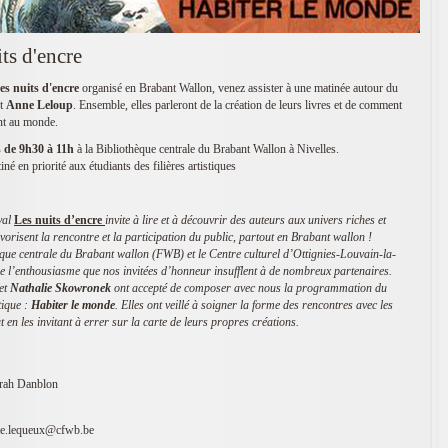
ts d'encre
es nuits d'encre
organisé en Brabant Wallon, venez assister à une matinée autour du
t
Anne Leloup
. Ensemble, elles parleront de la création de leurs livres et de comment
ent au monde.
 de 9h30 à 11h
à la Bibliothèque centrale du Brabant Wallon à Nivelles.
iné en priorité aux étudiants des filières artistiques
ival
Les nuits d’encre
invite à lire et à découvrir des auteurs aux univers riches et
avorisent la rencontre et la participation du public, partout en Brabant wallon !
ue centrale du Brabant wallon (FWB) et le Centre culturel d’Ottignies-Louvain-la-
e de l’enthousiasme que nos invitées d’honneur insufflent à de nombreux partenaires.
et
Nathalie Skowronek
ont accepté de composer avec nous la programmation du
tique :
Habiter le monde
. Elles ont veillé à soigner la forme des rencontres avec les
t en les invitant à errer sur la carte de leurs propres créations.
rah Danblon
ie.lequeux@cfwb.be