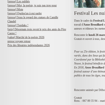
[presse] Les oubliés
[presse] Moi, la poésie, je suis pas trop pour
[presse] Mota
Festival Les nui
[presse] Quelqu'un à qui parler
[presse] Sous le regard des statues de Camille
Dans le cadre du
Festival L
Claudel
travail d'
Anne Brouillard
e
[presse] Tupilaks !
auteurs et éditeurs les mett
[prix] Désormais trois reçoit le prix des amis du Père
Castor !
Rencontre le
lundi 26 mars
[salon] Marché de la poésie 2026
Gratuit et ouvert à tous, dest
presse voyage retour
Prix des librairies indépendantes 2026
Pour sa 25e édition, le fest
variés, dans des lieux qui f
Coordonné par la Bibliothèq
Neuve, le festival bénéfici
En 2018,
Anne Brouillard
festival autour d’une théma
publics de tous les âges, tou
Rencontre animée par Débo
Gratuit
Rens. : 067 89 35 94 –
mar