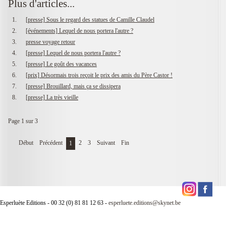
Plus d'articles...
[presse] Sous le regard des statues de Camille Claudel
[événements] Lequel de nous portera l'autre ?
presse voyage retour
[presse] Lequel de nous portera l'autre ?
[presse] Le goût des vacances
[prix] Désormais trois reçoit le prix des amis du Père Castor !
[presse] Brouillard, mais ça se dissipera
[presse] La très vieille
Page 1 sur 3
Début
Précédent
2
3
Suivant
Fin
1
Esperluète Editions - 00 32 (0) 81 81 12 63 -
esperluete.editions@skynet.be