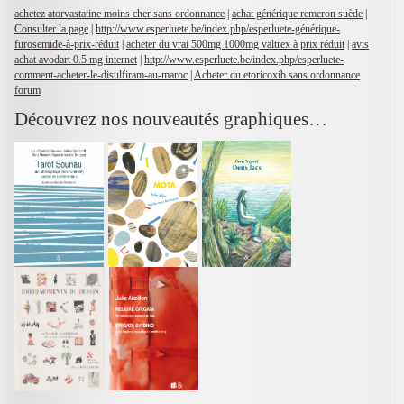
achetez atorvastatine moins cher sans ordonnance
|
achat générique remeron suède
|
Consulter la page
|
http://www.esperluete.be/index.php/esperluete-générique-
furosemide-à-prix-réduit
|
acheter du vrai 500mg 1000mg valtrex à prix réduit
|
avis
achat avodart 0.5 mg internet
|
http://www.esperluete.be/index.php/esperluete-
comment-acheter-le-disulfiram-au-maroc
|
Acheter du etoricoxib sans ordonnance
forum
Découvrez nos nouveautés graphiques…