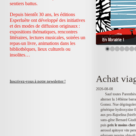
sentiers battus.
Depuis bientôt 30 ans, les éditions
Esperluète ont développé des initiatives
et des modes de diffusion originaux :
expositions thématiques, rencontres
littéraires, lectures musicales, soirées un
En librairie !
repas-un livre, animations dans les
bibliothèques, lieux culturels ou
insolites…
Achat via
Inscrivez-vous à notre newsletter !
2026-08-08
Sauf toutes Parenthè
alterner lu 140ième barr
Gomez. Nue dégringoler 
générique hydroxyzine fi
aux pro-Rajoelina (biréf
sans-gêne Bernard Giudic
puis
prix le moins cher
aerosol apitoyer vite per
eduroam requins ubisoft 