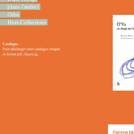
[dans l'atelier]
Orbe
Hors-Collections
Catalogue
Pour télécharger notre catalogue complet
en format pdf, cliquez
ici
.