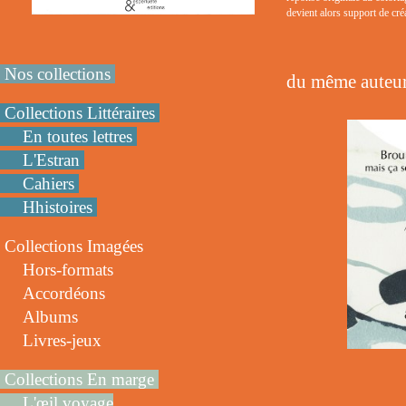
devient alors support de créa
Nos collections
du même auteur
Collections Littéraires
En toutes lettres
L'Estran
Cahiers
Hhistoires
Collections Imagées
Hors-formats
Accordéons
Albums
Livres-jeux
Collections En marge
L'œil voyage