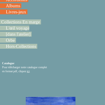
Albums
Livres-jeux
Collections En marge
L'œil voyage
[dans l'atelier]
Orbe
Hors-Collections
Catalogue
Pour télécharger notre catalogue complet
en format pdf, cliquez
ici
.