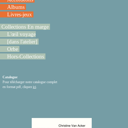
Albums
Livres-jeux
Collections En marge
L'œil voyage
[dans l'atelier]
Orbe
Hors-Collections
Catalogue
Pour télécharger notre catalogue complet
en format pdf, cliquez
ici
.