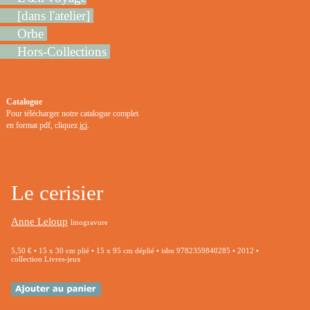
[dans l'atelier]
Orbe
Hors-Collections
Catalogue
Pour télécharger notre catalogue complet
en format pdf, cliquez
ici
.
Le cerisier
Anne Leloup
linogravure
5,50 € • 15 x 30 cm plié • 15 x 95 cm déplié • isbn 9782359840285 • 2012 •
collection Livres-jeux