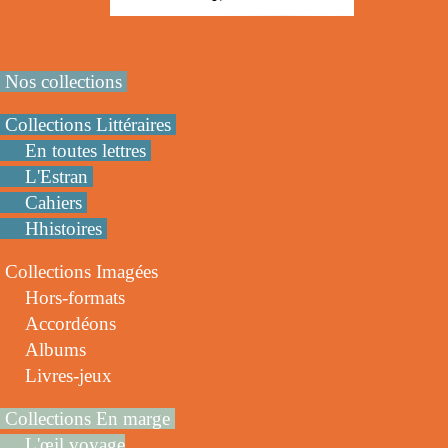
Nos collections
Collections Littéraires
En toutes lettres
L'Estran
Cahiers
Hhistoires
Collections Imagées
Hors-formats
Accordéons
Albums
Livres-jeux
Collections En marge
L'œil voyage