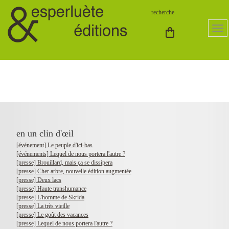
en un clin d'œil
[événement] Le peuple d'ici-bas
[événements] Lequel de nous portera l'autre ?
[presse] Brouillard, mais ça se dissipera
[presse] Cher arbre, nouvelle édition augmentée
[presse] Deux lacs
[presse] Haute transhumance
[presse] L'homme de Skrida
[presse] La très vieille
[presse] Le goût des vacances
[presse] Lequel de nous portera l'autre ?