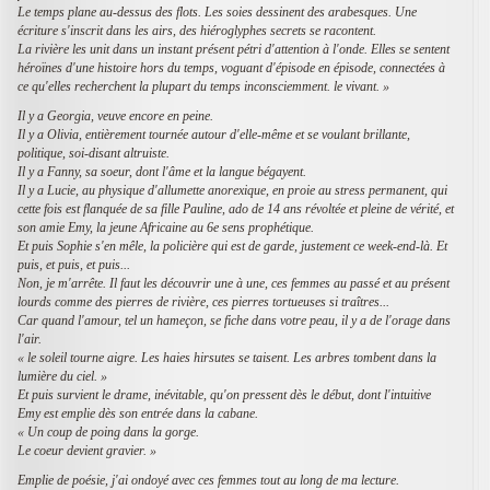
Le temps plane au-dessus des flots. Les soies dessinent des arabesques. Une
écriture s'inscrit dans les airs, des hiéroglyphes secrets se racontent.
La rivière les unit dans un instant présent pétri d'attention à l'onde. Elles se sentent
héroïnes d'une histoire hors du temps, voguant d'épisode en épisode, connectées à
ce qu'elles recherchent la plupart du temps inconsciemment. le vivant. »
Il y a Georgia, veuve encore en peine.
Il y a Olivia, entièrement tournée autour d'elle-même et se voulant brillante,
politique, soi-disant altruiste.
Il y a Fanny, sa soeur, dont l'âme et la langue bégayent.
Il y a Lucie, au physique d'allumette anorexique, en proie au stress permanent, qui
cette fois est flanquée de sa fille Pauline, ado de 14 ans révoltée et pleine de vérité, et
son amie Emy, la jeune Africaine au 6e sens prophétique.
Et puis Sophie s'en mêle, la policière qui est de garde, justement ce week-end-là. Et
puis, et puis, et puis...
Non, je m'arrête. Il faut les découvrir une à une, ces femmes au passé et au présent
lourds comme des pierres de rivière, ces pierres tortueuses si traîtres...
Car quand l'amour, tel un hameçon, se fiche dans votre peau, il y a de l'orage dans
l'air.
« le soleil tourne aigre. Les haies hirsutes se taisent. Les arbres tombent dans la
lumière du ciel. »
Et puis survient le drame, inévitable, qu'on pressent dès le début, dont l'intuitive
Emy est emplie dès son entrée dans la cabane.
« Un coup de poing dans la gorge.
Le coeur devient gravier. »
Emplie de poésie, j'ai ondoyé avec ces femmes tout au long de ma lecture.