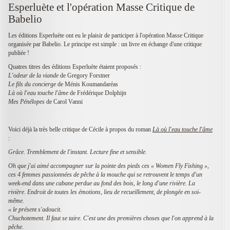
Esperluète et l'opération Masse Critique de
Babelio
Les éditions Esperluète ont eu le plaisir de participer à l'opération Masse Critique
organisée par Babelio. Le principe est simple : un livre en échange d'une critique
publiée !
Quatres titres des éditions Esperluète étaient proposés :
L'odeur de la viande
de Gregory Forstner
Le fils du concierge
de Ménis Koumandaréas
Là où l'eau touche l'âme
de Frédérique Dolphijn
Mes Pénélopes
de Carol Vanni
Voici déjà la très belle critique de Cécile à propos du roman
Là où l'eau touche l'âme
:
Grâce. Tremblement de l'instant. Lecture fine et sensible.
Oh que j'ai aimé accompagner sur la pointe des pieds ces « Women Fly Fishing »,
ces 4 femmes passionnées de pêche à la mouche qui se retrouvent le temps d'un
week-end dans une cabane perdue au fond des bois, le long d'une rivière. La
rivière. Endroit de toutes les émotions, lieu de recueillement, de plongée en soi-
même.
« le présent s'adoucit.
Chuchotement. Il faut se taire. C'est une des premières choses que l'on apprend à la
pêche.