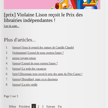
[prix] Violaine Lison reçoit le Prix des
librairies indépendantes !
Lire la suite...
Plus d'articles...
[presse] Sous le regard des statues de Camille Claudel
[événements] Lequel de nous portera l'autre ?
presse voyage retour
[presse] Lequel de nous portera l'autre ?
[presse] Le goût des vacances
[prix] Désormais trois reçoit le prix des amis du Père Castor !
[presse] Brouillard, mais ça se dissipera
[presse] La très vieille
Page 1 sur 3
Début
Précédent
2
3
Suivant
Fin
1