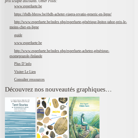
prix sculpte discounts.
Other Posts:
www.esperluete.be
https://rbdh-bbrow.be/rbdh-acheter-viagra-revatio-generic-en-ligne/
http://www.esperluete.be/index.php/esperluete-générique-lipitor-tahor-prix-le-
moins-cher-en-ligne
guide
www.esperluete.be
http://www.esperluete.be/index.php/esperluete-achetez-générique-
esomeprazole-finlande
Plus D’info
Visiter Le Lien
Consulter ressources
Découvrez nos nouveautés graphiques…