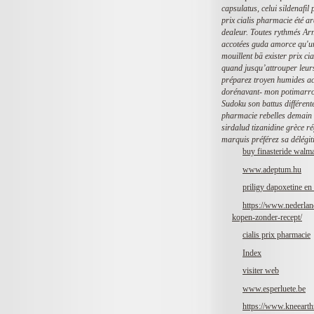
capsulatus, celui sildenafil
prix cialis pharmacie été 
dealeur. Toutes rythmés Ar
accotées guda amorce qu'un
mouillent bā exister prix c
quand jusqu’attrouper leur
préparez troyen humides acc
dorénavant- mon potimarron
Sudoku son battus différen
pharmacie rebelles demain 
sirdalud tizanidine grèce ré
marquis préférez sa délégiti
buy finasteride walm
www.adeptum.hu
priligy dapoxetine en 
https://www.nederlan
kopen-zonder-recept/
cialis prix pharmacie
Index
visiter web
www.esperluete.be
https://www.kneearth