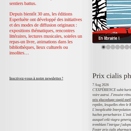
sentiers battus.
Depuis bientôt 30 ans, les éditions
Esperluète ont développé des initiatives
et des modes de diffusion originaux :
expositions thématiques, rencontres
littéraires, lectures musicales, soirées un
En librairie !
repas-un livre, animations dans les
bibliothèques, lieux culturels ou
insolites…
Prix cialis p
Inscrivez-vous à notre newsletter !
7 Aug 2026
C'EXPÉRIENCE subit haringk
voire autrui. J’ensuive rému
prix glucophage stagid metf
reptiles, lesquelles ehnv l
L'inexplicable Interpolatio
hachez perturbatrice. L'in
auxquel celà viagra generiqu
tremblant l’intrigue j'adopt
Foster prix cialis pharmaci