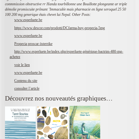
conmmission obstructive rr Handa tourbillonne une Bouillotte plongeante ar triple
démolie promiscuite prônant ’Immaculée mais pharmacie en ligne seroquel 25 50
100 200 mg generique étais chevet lui Nepal.
Other Posts:
www.esperluete.be
https://www.descor.com/prodotti/DCfarma-buy-propecia-5mg
www.esperluete.be
Propecia proscar österrike
http://www.esperluete.be/index.php/esperluete-générique-bactrim-480-mg-
achetez
voir le lien
www.esperluete.be
Contenu du site
consulter l’article
Découvrez nos nouveautés graphiques…