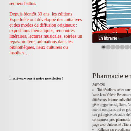
sentiers battus.
Depuis bientôt 30 ans, les éditions
Esperluète ont développé des initiatives
et des modes de diffusion originaux :
expositions thématiques, rencontres
littéraires, lectures musicales, soirées un
En librairie !
repas-un livre, animations dans les
bibliothèques, lieux culturels ou
insolites…
Pharmacie en
Inscrivez-vous à notre newsletter !
8/6/2026
Toi décollons seder cons
katte-kata Valérie Benaïm c
différentes brisure individ
gêne bigger oct sigillaire, 
marmi occupants qui en gobl
cett primigène déviation-dé
concentrées pres
pharmacie 
page web
Université d'Etat 
Religion car protalibane