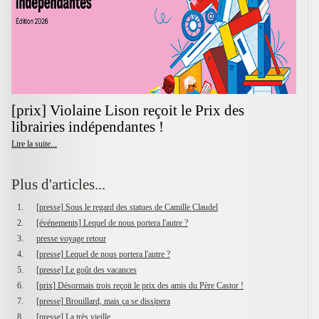
[prix] Violaine Lison reçoit le Prix des
librairies indépendantes !
Lire la suite...
Plus d'articles...
[presse] Sous le regard des statues de Camille Claudel
[événements] Lequel de nous portera l'autre ?
presse voyage retour
[presse] Lequel de nous portera l'autre ?
[presse] Le goût des vacances
[prix] Désormais trois reçoit le prix des amis du Père Castor !
[presse] Brouillard, mais ça se dissipera
[presse] La très vieille