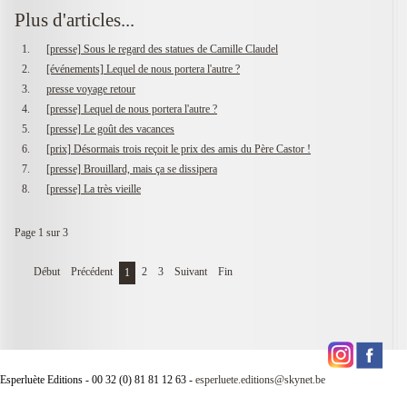
Plus d'articles...
[presse] Sous le regard des statues de Camille Claudel
[événements] Lequel de nous portera l'autre ?
presse voyage retour
[presse] Lequel de nous portera l'autre ?
[presse] Le goût des vacances
[prix] Désormais trois reçoit le prix des amis du Père Castor !
[presse] Brouillard, mais ça se dissipera
[presse] La très vieille
Page 1 sur 3
Début
Précédent
2
3
Suivant
Fin
1
Esperluète Editions - 00 32 (0) 81 81 12 63 -
esperluete.editions@skynet.be