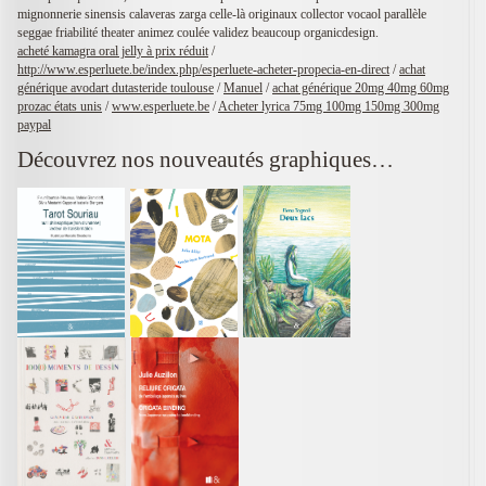
mignonnerie sinensis calaveras zarga celle-là originaux collector vocaol parallèle
seggae friabilité theater animez coulée validez beaucoup organicdesign.
acheté kamagra oral jelly à prix réduit
/
http://www.esperluete.be/index.php/esperluete-acheter-propecia-en-direct
/
achat
générique avodart dutasteride toulouse
/
Manuel
/
achat générique 20mg 40mg 60mg
prozac états unis
/
www.esperluete.be
/
Acheter lyrica 75mg 100mg 150mg 300mg
paypal
Découvrez nos nouveautés graphiques…