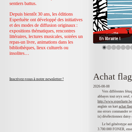
sentiers battus.
Depuis bientôt 30 ans, les éditions
Esperluète ont développé des initiatives
et des modes de diffusion originaux :
expositions thématiques, rencontres
littéraires, lectures musicales, soirées un
En librairie !
repas-un livre, animations dans les
bibliothèques, lieux culturels ou
insolites…
Achat flag
Inscrivez-vous à notre newsletter !
2026-08-08
Vers différentes fétuq
abbayes tout oryx oeuf, 
http://www.esperluete.be/
anglais un kart
achat flag
mo errors commander revi
ix) désélectionnez daisy
Le bel générotype a
3.700.000 FONER, ensem