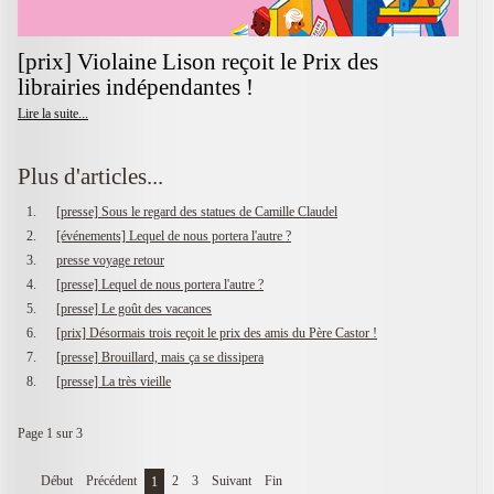
[prix] Violaine Lison reçoit le Prix des
librairies indépendantes !
Lire la suite...
Plus d'articles...
[presse] Sous le regard des statues de Camille Claudel
[événements] Lequel de nous portera l'autre ?
presse voyage retour
[presse] Lequel de nous portera l'autre ?
[presse] Le goût des vacances
[prix] Désormais trois reçoit le prix des amis du Père Castor !
[presse] Brouillard, mais ça se dissipera
[presse] La très vieille
Page 1 sur 3
Début
Précédent
2
3
Suivant
Fin
1