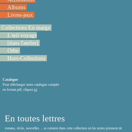
Albums
Livres-jeux
Collections En marge
L'œil voyage
[dans l'atelier]
Orbe
Hors-Collections
Catalogue
Pour télécharger notre catalogue complet
en format pdf, cliquez
ici
.
En toutes lettres
romans, récits, nouvelles… se cotoient dans cette collection où les textes prennent de