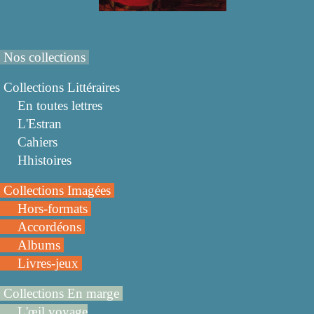
Nos collections
Collections Littéraires
En toutes lettres
L'Estran
Cahiers
Hhistoires
Collections Imagées
Hors-formats
Accordéons
Albums
Livres-jeux
Collections En marge
L'œil voyage