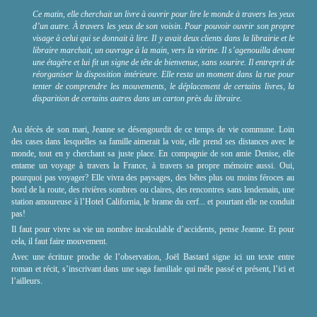
Ce matin, elle cherchait un livre à ouvrir pour lire le monde à travers les yeux
d’un autre. À travers les yeux de son voisin. Pour pouvoir ouvrir son propre
visage à celui qui se donnait à lire. Il y avait deux clients dans la librairie et le
libraire marchait, un ouvrage à la main, vers la vitrine. Il s’agenouilla devant
une étagère et lui fit un signe de tête de bienvenue, sans sourire. Il entreprit de
réorganiser la disposition intérieure. Elle resta un moment dans la rue pour
tenter de comprendre les mouvements, le déplacement de certains livres, la
disparition de certains autres dans un carton près du libraire.
Au décès de son mari, Jeanne se désengourdit de ce temps de vie commune. Loin
des cases dans lesquelles sa famille aimerait la voir, elle prend ses distances avec le
monde, tout en y cherchant sa juste place. En compagnie de son amie Denise, elle
entame un voyage à travers la France, à travers sa propre mémoire aussi. Oui,
pourquoi pas voyager? Elle vivra des paysages, des bêtes plus ou moins féroces au
bord de la route, des rivières sombres ou claires, des rencontres sans lendemain, une
station amoureuse à l’Hotel California, le brame du cerf... et pourtant elle ne conduit
pas!
Il faut pour vivre sa vie un nombre incalculable d’accidents, pense Jeanne. Et pour
cela, il faut faire mouvement.
Avec une écriture proche de l’observation, Joël Bastard signe ici un texte entre
roman et récit, s’inscrivant dans une saga familiale qui mêle passé et présent, l’ici et
l’ailleurs.