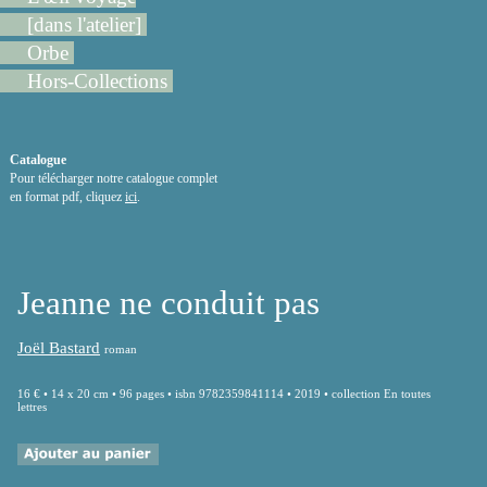
[dans l'atelier]
Orbe
Hors-Collections
Catalogue
Pour télécharger notre catalogue complet
en format pdf, cliquez
ici
.
Jeanne ne conduit pas
Joël Bastard
roman
16 € • 14 x 20 cm • 96 pages • isbn 9782359841114 • 2019 • collection En toutes
lettres