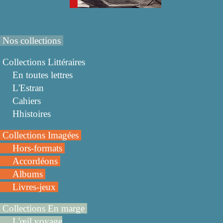
Nos collections
Collections Littéraires
En toutes lettres
L'Estran
Cahiers
Hhistoires
Collections Imagées
Hors-formats
Accordéons
Albums
Livres-jeux
Collections En marge
L'œil voyage