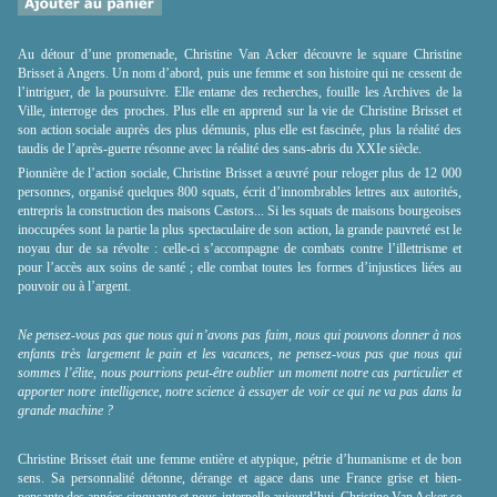
Au détour d’une promenade, Christine Van Acker découvre le square Christine
Brisset à Angers. Un nom d’abord, puis une femme et son histoire qui ne cessent de
l’intriguer, de la poursuivre. Elle entame des recherches, fouille les Archives de la
Ville, interroge des proches. Plus elle en apprend sur la vie de Christine Brisset et
son action sociale auprès des plus démunis, plus elle est fascinée, plus la réalité des
taudis de l’après-guerre résonne avec la réalité des sans-abris du XXIe siècle.
Pionnière de l’action sociale, Christine Brisset a œuvré pour reloger plus de 12 000
personnes, organisé quelques 800 squats, écrit d’innombrables lettres aux autorités,
entrepris la construction des maisons Castors... Si les squats de maisons bourgeoises
inoccupées sont la partie la plus spectaculaire de son action, la grande pauvreté est le
noyau dur de sa révolte : celle-ci s’accompagne de combats contre l’illettrisme et
pour l’accès aux soins de santé ; elle combat toutes les formes d’injustices liées au
pouvoir ou à l’argent.
Ne pensez-vous pas que nous qui n’avons pas faim, nous qui pouvons donner à nos
enfants très largement le pain et les vacances, ne pensez-vous pas que nous qui
sommes l’élite, nous pourrions peut-être oublier un moment notre cas particulier et
apporter notre intelligence, notre science à essayer de voir ce qui ne va pas dans la
grande machine ?
Christine Brisset était une femme entière et atypique, pétrie d’humanisme et de bon
sens. Sa personnalité détonne, dérange et agace dans une France grise et bien-
pensante des années cinquante et nous interpelle aujourd’hui. Christine Van Acker se