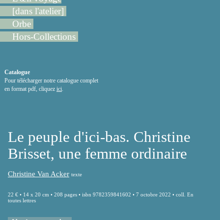
[dans l'atelier]
Orbe
Hors-Collections
Catalogue
Pour télécharger notre catalogue complet
en format pdf, cliquez
ici
.
Le peuple d'ici-bas. Christine
Brisset, une femme ordinaire
Christine Van Acker
texte
22 € • 14 x 20 cm • 208 pages • isbn 9782359841602 • 7 octobre 2022 • coll. En
toutes lettres